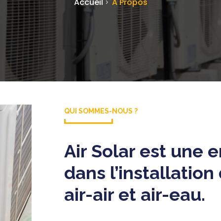
Accueil
A Propos
QUI SOMMES-NOUS ?
Air Solar est une 
dans l’installatio
air-air et air-eau.