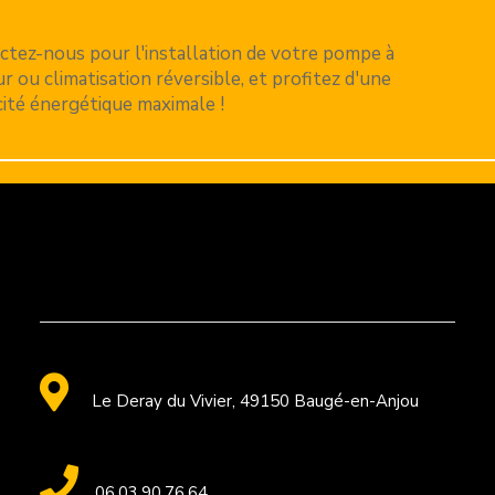
ctez-nous pour l'installation de votre pompe à
r ou climatisation réversible, et profitez d'une
cité énergétique maximale !

Le Deray du Vivier, 49150 Baugé-en-Anjou

06.03.90.76.64